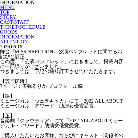
INFORMATION
MENU
TOP
STORY
CAST/STAFF
TICKET/SCHEDULE
GOODS
INFORMATION
ATTENTION
2026.06.16
舞台『MISSDIRECTION』公演パンフレットに関するお
詫びと訂正
この度、「公演パンフレット」におきまして、掲載内容
に一部誤りがございました。
つきましては、下記の通り訂正させていただきます。
【該当箇所】
7ページ：美弥るりか プロフィール欄
【誤】
ミュージカル『ヴェラキッカ』にて「2022 ALL ABOUT
ミュージカル・アワード」助演⼥優賞受賞。
【正】
⾳楽劇『クラウディア』にて「2022 ALL ABOUTミュー
ジカル・アワード」助演⼥優賞受賞。
ご購入いただいたお客様、ならびにキャスト・関係者の